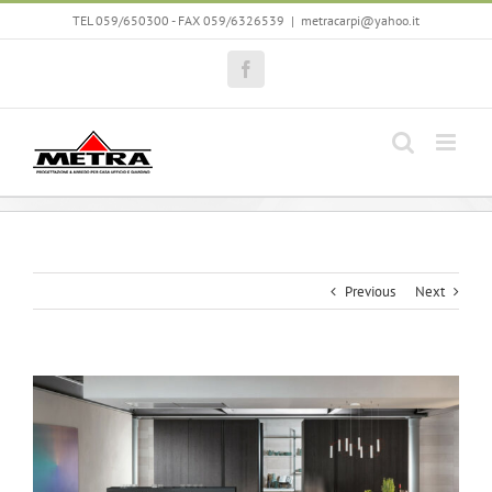
Skip
TEL 059/650300 - FAX 059/6326539
|
metracarpi@yahoo.it
to
content
Facebook
Previous
Next
View
Larger
Image