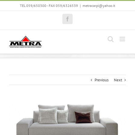
Skip
TEL 059/650300 - FAX 059/6326539
|
metracarpi@yahoo.it
to
content
Facebook
Previous
Next
View
Larger
Image