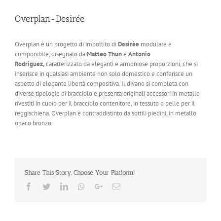
Overplan-Desirée
Overplan è un progetto di imbottito di
Desirèe
modulare e
componibile, disegnato da
Matteo Thun
e
Antonio
Rodriguez,
caratterizzato da eleganti e armoniose proporzioni, che si
inserisce in qualsiasi ambiente non solo domestico e conferisce un
aspetto di elegante libertà compositiva. Il divano si completa con
diverse tipologie di bracciolo e presenta originali accessori in metallo
rivestiti in cuoio per il bracciolo contenitore, in tessuto o pelle per il
reggischiena. Overplan è contraddistinto da sottili piedini, in metallo
opaco bronzo.
Share This Story, Choose Your Platform!
Facebook
Twitter
LinkedIn
Whatsapp
Google+
Email