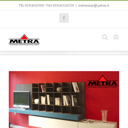
Skip
TEL 059/650300 - FAX 059/6326539
|
metracarpi@yahoo.it
to
content
Facebook