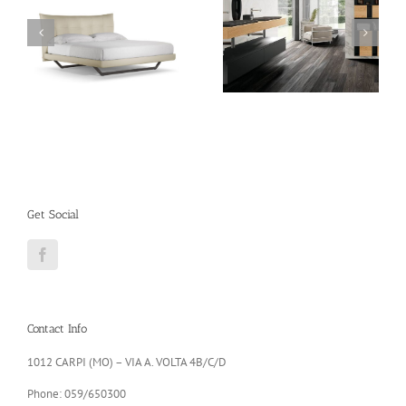
ARCHEDA – Mobile
a
PRESOTTO propone
bagno sospeso
Libreria Pari & Dispari
moderno GOLA 10
Get Social
Contact Info
1012 CARPI (MO) – VIA A. VOLTA 4B/C/D
Phone: 059/650300