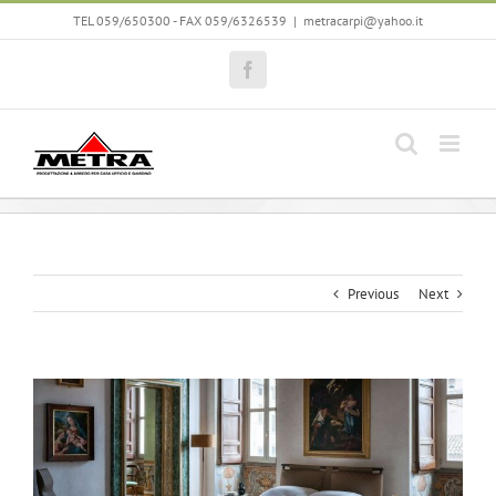
Skip
TEL 059/650300 - FAX 059/6326539
|
metracarpi@yahoo.it
to
content
Facebook
Previous
Next
View
Larger
Image